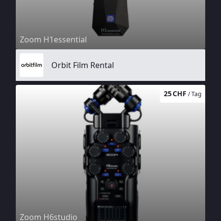
Zoom H1essential
Orbit Film Rental
25 CHF
/ Tag
Zoom H6studio