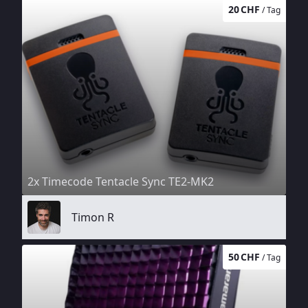
20 CHF
/ Tag
2x Timecode Tentacle Sync TE2-MK2
Timon R
50 CHF
/ Tag