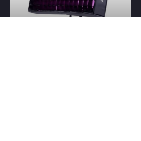
Amaran F21c
Timon R
DURCHSUCHE EQUIPMENT:
Kameras
Objektive
Support
Licht & Grip
Audio
Produktion
Studios